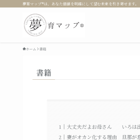
夢育マップ®は、あなた価値を明確にして望む未来を引き寄せます。 |
ホーム
書籍
書籍
大丈夫だよお母さん いろは
妻がオカン化する理由 旦那が