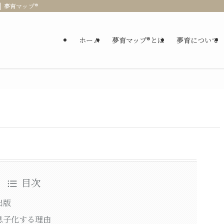
 夢育マップ®
ホーム
夢育マップ®とは
夢育について
目次
出版
息子化する理由