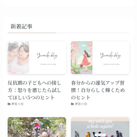
新着記事
反抗期の子どもへの接し
春分からの運気アップ習
方：怒りを感じたら試し
慣！自分らしく輝くため
てほしい5つのヒント
のヒント
夢育の母
夢育の母