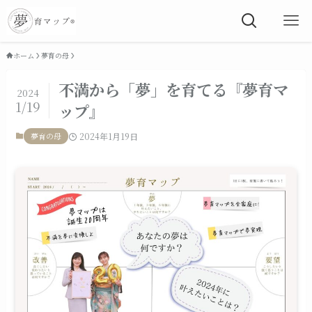
ホーム
夢育の母
不満から「夢」を育てる『夢育マ
2024
1/19
ップ』
夢育の母
2024年1月19日