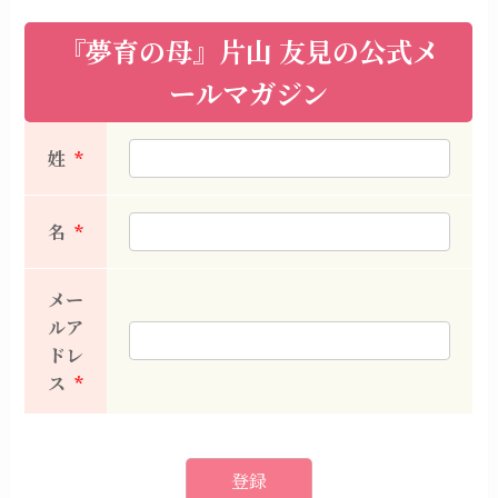
『夢育の母』片山 友見の公式メ
ールマガジン
姓
*
名
*
メー
ルア
ドレ
ス
*