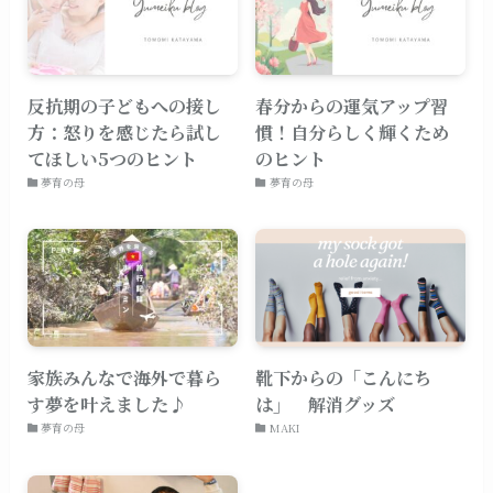
反抗期の子どもへの接し
春分からの運気アップ習
方：怒りを感じたら試し
慣！自分らしく輝くため
てほしい5つのヒント
のヒント
夢育の母
夢育の母
家族みんなで海外で暮ら
靴下からの「こんにち
す夢を叶えました♪
は」 解消グッズ
夢育の母
MAKI